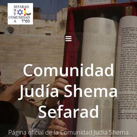
Saltar
al
contenido
Comunidad
Judía Shema
Sefarad
Página oficial de la Comunidad Judía Shema