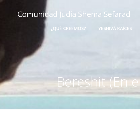
Comunidad Judía Shema Sefarad
¿QUÉ CREEMOS?
YESHIVÁ RAÍCES
Bereshit (En e