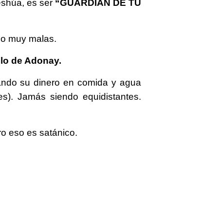
eshúa, es ser
“GUARDÍAN DE TU
 o muy malas.
lo de Adonay.
tando su dinero en comida y agua
es). Jamás siendo equidistantes.
ro eso es satánico.