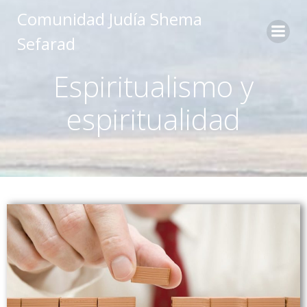
Comunidad Judía Shema
Sefarad
Espiritualismo y
espiritualidad