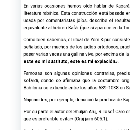
En varias ocasiones hemos oído hablar de Kapará. 
literatura rabínica. Esta construcción está basada
usada por comentaristas jdíos, describe el result
equivalente al hebreo Kafár (que sí aparece en la Tor
Como bien sabemos, el ritual de Yom Kipur consiste e
señalado, por muchos de los judíos ortodoxos, pract
pasar varias veces una gallina viva, por encima de la
este es mi sustituto, este es mi expiación».
Famosas son algunas opiniones contrarias, preci
sefardí, donde se afirmaba que la costumbre ori
Babilonia se extiende entre los años 589-1038 en S
Najmánides, por ejemplo, denunció la práctica de Kap
Por su parte el autor del Shulján Aruj, R. Iosef Car
que es preferible evitar» (Oraj jaim 605:1).