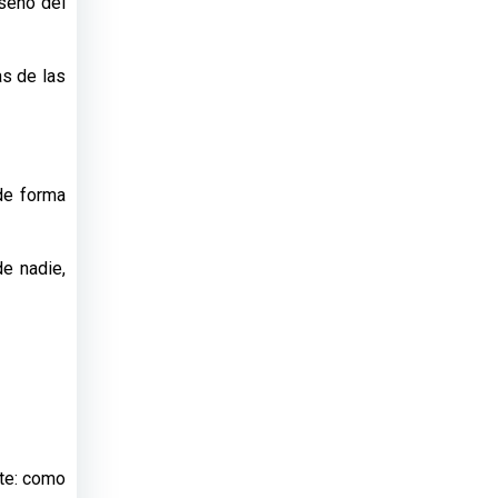
 seno del
as de las
de forma
e nadie,
nte: como