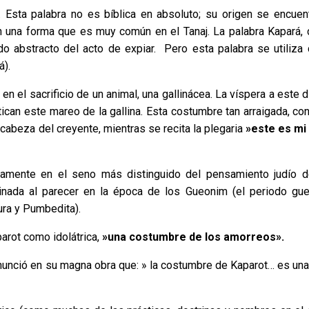
Esta palabra no es bíblica en absoluto; su origen se encuent
 en una forma que es muy común en el Tanaj. La palabra Kapará
ado abstracto del acto de expiar. Pero esta palabra se utiliz
á).
n el sacrificio de un animal, una gallinácea. La víspera a este d
ican este mareo de la gallina. Esta costumbre tan arraigada, co
 cabeza del creyente, mientras se recita la plegaria
»este es mi
samente en el seno más distinguido del pensamiento judío d
ginada al parecer en la época de los Gueonim (el periodo gu
ura y Pumbedita).
arot como idolátrica,
»una costumbre de los amorreos».
o enunció en su magna obra que: » la costumbre de Kaparot… es una