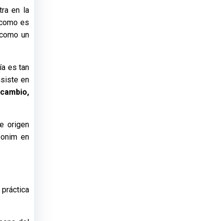
ra en la
, como es
a como un
ía es tan
nsiste en
 cambio,
e origen
eonim en
 práctica