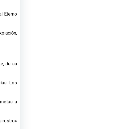
al Eterno
xpiación,
te, de su
ías. Los
 metas a
u rostro»