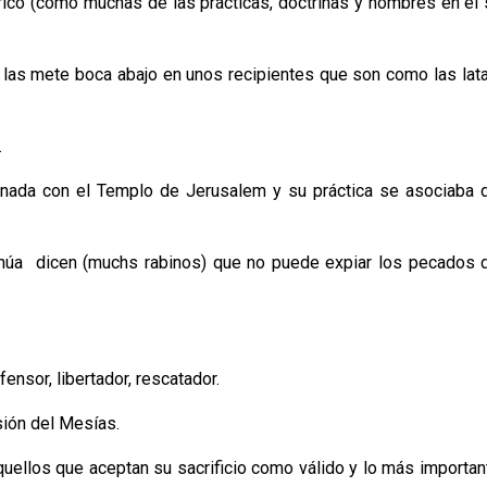
átrico (como muchas de las prácticas, doctrinas y nombres en el
e las mete boca abajo en unos recipientes que son como las lat
.
ionada con el Templo de Jerusalem y su práctica se asociaba 
húa dicen (muchs rabinos) que no puede expiar los pecados d
fensor, libertador, rescatador.
sión del Mesías.
quellos que aceptan su sacrificio como válido y lo más importa