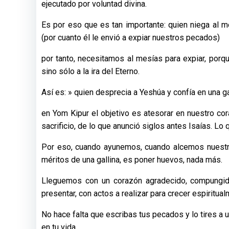
ejecutado por voluntad divina.
Es por eso que es tan importante: quien niega al me
(por cuanto él le envió a expiar nuestros pecados)
por tanto, necesitamos al mesías para expiar, porqu
sino sólo a la ira del Eterno.
Así es: » quien desprecia a Yeshúa y confía en una gal
en Yom Kipur el objetivo es atesorar en nuestro co
sacrificio, de lo que anunció siglos antes Isaías. L
Por eso, cuando ayunemos, cuando alcemos nuestra
méritos de una gallina, es poner huevos, nada más.
Lleguemos con un corazón agradecido, compungido
presentar, con actos a realizar para crecer espiritual
No hace falta que escribas tus pecados y lo tires a 
en tu vida.